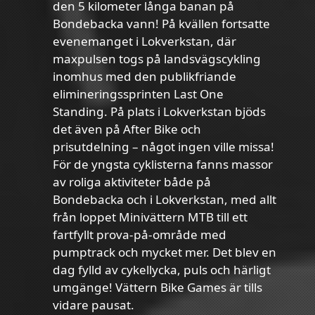
den 5 kilometer långa banan på
Bondebacka vann! På kvällen fortsatte
evenemanget i Lokverkstan, där
maxpulsen togs på landsvägscykling
inomhus med den publikfriande
elimineringssprinten Last One
Standing. På plats i Lokverkstan bjöds
det även på After Bike och
prisutdelning – något ingen ville missa!
För de yngsta cyklisterna fanns massor
av roliga aktiviteter både på
Bondebacka och i Lokverkstan, med allt
från loppet Minivättern MTB till ett
fartfyllt prova-på-område med
pumptrack och mycket mer. Det blev en
dag fylld av cykellycka, puls och härligt
umgänge! Vättern Bike Games är tills
vidare pausat.